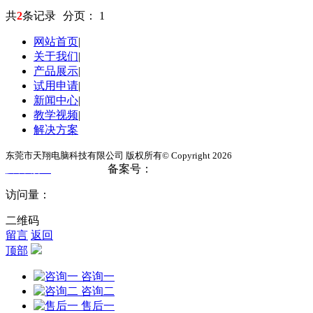
共
2
条记录
分页：
1
网站首页
|
关于我们
|
产品展示
|
试用申请
|
新闻中心
|
教学视频
|
解决方案
东莞市天翔电脑科技有限公司 版权所有© Copyright 2026
备案号：
粤ICP备17024777号
技术支持：
东莞网站建设
访问量：
二维码
留言
返回
顶部
咨询一
咨询二
售后一